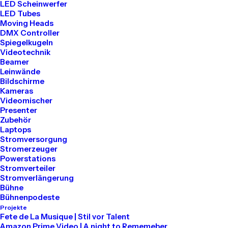
Batman
LED Scheinwerfer
LED Tubes
Moving Heads
Mayday Rave in
DMX Controller
Spiegelkugeln
Kreuzberg
Videotechnik
Beamer
Leinwände
Bildschirme
Kameras
Videomischer
Presenter
Zubehör
Laptops
Stromversorgung
Stromerzeuger
Powerstations
Stromverteiler
Stromverlängerung
Bühne
Bühnenpodeste
Projekte
Fete de La Musique | Stil vor Talent
Amazon Prime Video | A night to Rememeber