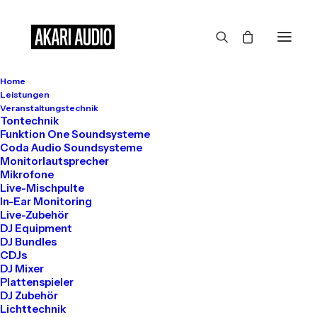
Home
Leistungen
Veranstaltungstechnik
Tontechnik
Funktion One Soundsysteme
Coda Audio Soundsysteme
Monitorlautsprecher
Mikrofone
Live-Mischpulte
In-Ear Monitoring
Live-Zubehör
DJ Equipment
DJ Bundles
CDJs
DJ Mixer
Plattenspieler
72 hours x Inan
DJ Zubehör
Lichttechnik