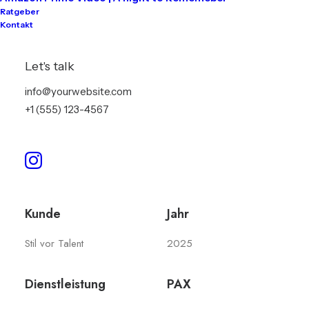
Ratgeber
Kontakt
Open Air für Stil vor
Let's talk
info@yourwebsite.com
Talent in Kreuzberg mit
+1 (555) 123-4567
Funktion One
Kunde
Jahr
Stil vor Talent
2025
Dienstleistung
PAX