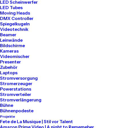
LED Scheinwerfer
LED Tubes
Tel: 030 2000 5441
Moving Heads
Mail: info@akari-audio.de
DMX Controller
Spiegelkugeln
Videotechnik
Beamer
Leinwände
Bildschirme
Kameras
Unser Standort
Videomischer
Presenter
Zubehör
Akari Events
Laptops
Stromversorgung
Stromerzeuger
Bessemerstraße 80
Powerstations
Stromverteiler
12013 Berlin
Stromverlängerung
Bühne
Bühnenpodeste
Projekte
Mieten
Fete de La Musique | Stil vor Talent
Amazon Prime Video | A night to Rememeber