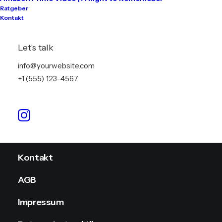
Ratgeber
Kontakt
Tontechnik
Lichttechnik
Let's talk
Videotechnik
info@yourwebsite.com
+1 (555) 123-4567
Stromversorgung
Info
Kontakt
AGB
Impressum