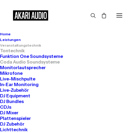
Home
Großes kündigt sich an
Leistungen
Veranstaltungstechnik
Tontechnik
Funktion One Soundsysteme
Coda Audio Soundsysteme
Hier bahnt sich etwas Großes an! Unser Shop ist in Arbeit und
Monitorlautsprecher
wird bald veröffentlicht!
Mikrofone
Live-Mischpulte
In-Ear Monitoring
Live-Zubehör
DJ Equipment
DJ Bundles
CDJs
DJ Mixer
Plattenspieler
DJ Zubehör
Get in touch
Lichttechnik