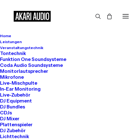
Home
Großes kündigt sich an
Leistungen
Veranstaltungstechnik
Tontechnik
Funktion One Soundsysteme
Coda Audio Soundsysteme
Hier bahnt sich etwas Großes an! Unser Shop ist in Arbeit und
Monitorlautsprecher
wird bald veröffentlicht!
Mikrofone
Live-Mischpulte
In-Ear Monitoring
Live-Zubehör
DJ Equipment
DJ Bundles
CDJs
DJ Mixer
Plattenspieler
DJ Zubehör
Get in touch
Lichttechnik