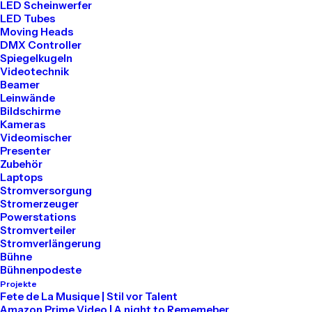
LED Scheinwerfer
LED Tubes
Tel: 030 2000 5441
Moving Heads
Mail: info@akari-audio.de
DMX Controller
Spiegelkugeln
Videotechnik
Beamer
Leinwände
Bildschirme
Kameras
Unser Standort
Videomischer
Presenter
Zubehör
Akari Events
Laptops
Stromversorgung
Stromerzeuger
Bessemerstraße 80
Powerstations
Stromverteiler
12013 Berlin
Stromverlängerung
Bühne
Bühnenpodeste
Projekte
Mieten
Fete de La Musique | Stil vor Talent
Amazon Prime Video | A night to Rememeber