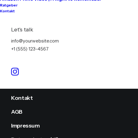
Ratgeber
Kontakt
Tontechnik
Lichttechnik
Let's talk
Videotechnik
info@yourwebsite.com
+1 (555) 123-4567
Stromversorgung
Info
Kontakt
AGB
Impressum