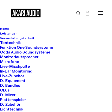
Home
Großes kündigt sich an
Leistungen
Veranstaltungstechnik
Tontechnik
Funktion One Soundsysteme
Coda Audio Soundsysteme
Hier bahnt sich etwas Großes an! Unser Shop ist in Arbeit und
Monitorlautsprecher
wird bald veröffentlicht!
Mikrofone
Live-Mischpulte
In-Ear Monitoring
Live-Zubehör
DJ Equipment
DJ Bundles
CDJs
DJ Mixer
Plattenspieler
DJ Zubehör
Get in touch
Lichttechnik