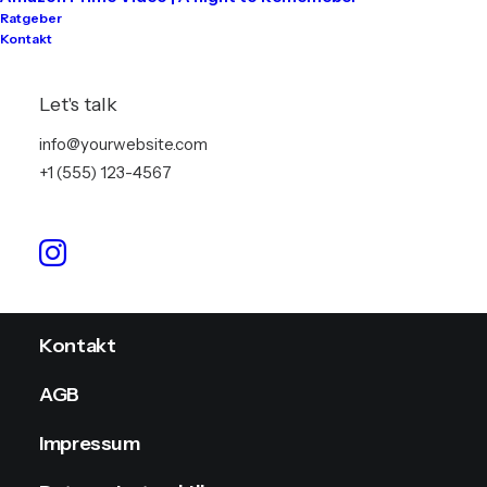
Ratgeber
Kontakt
Tontechnik
Lichttechnik
Let's talk
Videotechnik
info@yourwebsite.com
+1 (555) 123-4567
Stromversorgung
Info
Kontakt
AGB
Impressum