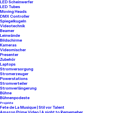
LED Scheinwerfer
LED Tubes
Tel: 030 2000 5441
Moving Heads
Mail: info@akari-audio.de
DMX Controller
Spiegelkugeln
Videotechnik
Beamer
Leinwände
Bildschirme
Kameras
Unser Standort
Videomischer
Presenter
Zubehör
Akari Events
Laptops
Stromversorgung
Stromerzeuger
Bessemerstraße 80
Powerstations
Stromverteiler
12013 Berlin
Stromverlängerung
Bühne
Bühnenpodeste
Projekte
Mieten
Fete de La Musique | Stil vor Talent
Amazon Prime Video | A night to Rememeber