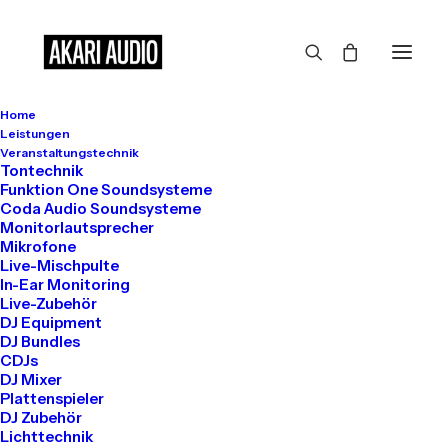
Home
Großes kündigt sich an
Leistungen
Veranstaltungstechnik
Tontechnik
Funktion One Soundsysteme
Coda Audio Soundsysteme
Hier bahnt sich etwas Großes an! Unser Shop ist in Arbeit und
Monitorlautsprecher
wird bald veröffentlicht!
Mikrofone
Live-Mischpulte
In-Ear Monitoring
Live-Zubehör
DJ Equipment
DJ Bundles
CDJs
DJ Mixer
Plattenspieler
DJ Zubehör
Get in touch
Lichttechnik