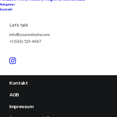
Ratgeber
Kontakt
Tontechnik
Lichttechnik
Let's talk
Videotechnik
info@yourwebsite.com
+1 (555) 123-4567
Stromversorgung
Info
Kontakt
AGB
Impressum