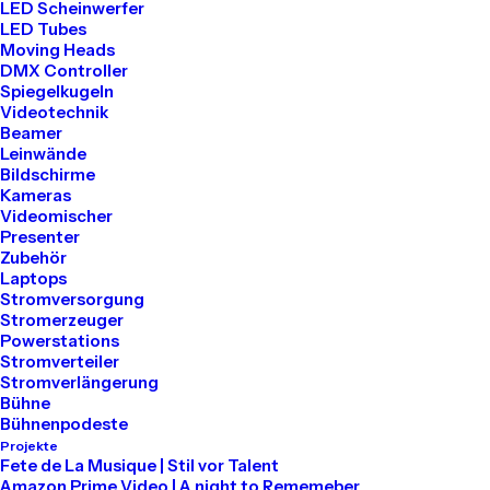
LED Scheinwerfer
LED Tubes
Tel: 030 2000 5441
Moving Heads
Mail: info@akari-audio.de
DMX Controller
Spiegelkugeln
Videotechnik
Beamer
Leinwände
Bildschirme
Kameras
Unser Standort
Videomischer
Presenter
Zubehör
Akari Events
Laptops
Stromversorgung
Stromerzeuger
Bessemerstraße 80
Powerstations
Stromverteiler
12013 Berlin
Stromverlängerung
Bühne
Bühnenpodeste
Projekte
Mieten
Fete de La Musique | Stil vor Talent
Amazon Prime Video | A night to Rememeber