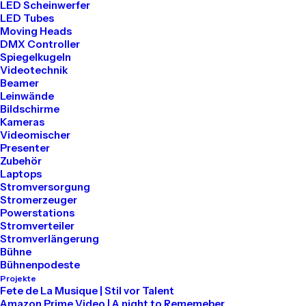
LED Scheinwerfer
LED Tubes
Tel: 030 2000 5441
Moving Heads
Mail: info@akari-audio.de
DMX Controller
Spiegelkugeln
Videotechnik
Beamer
Leinwände
Bildschirme
Kameras
Unser Standort
Videomischer
Presenter
Zubehör
Akari Events
Laptops
Stromversorgung
Stromerzeuger
Bessemerstraße 80
Powerstations
Stromverteiler
12013 Berlin
Stromverlängerung
Bühne
Bühnenpodeste
Projekte
Mieten
Fete de La Musique | Stil vor Talent
Amazon Prime Video | A night to Rememeber