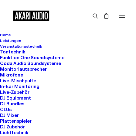
Home
Großes kündigt sich an
Leistungen
Veranstaltungstechnik
Tontechnik
Funktion One Soundsysteme
Coda Audio Soundsysteme
Hier bahnt sich etwas Großes an! Unser Shop ist in Arbeit und
Monitorlautsprecher
wird bald veröffentlicht!
Mikrofone
Live-Mischpulte
In-Ear Monitoring
Live-Zubehör
DJ Equipment
DJ Bundles
CDJs
DJ Mixer
Plattenspieler
DJ Zubehör
Get in touch
Lichttechnik