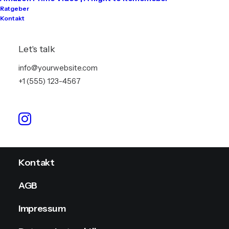
Ratgeber
Kontakt
Tontechnik
Lichttechnik
Let's talk
Videotechnik
info@yourwebsite.com
+1 (555) 123-4567
Stromversorgung
Info
Kontakt
AGB
Impressum