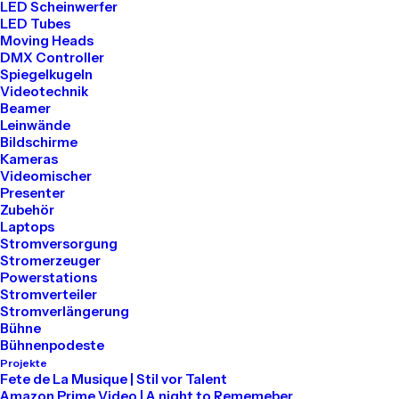
LED Scheinwerfer
LED Tubes
Tel: 030 2000 5441
Moving Heads
Mail: info@akari-audio.de
DMX Controller
Spiegelkugeln
Videotechnik
Beamer
Leinwände
Bildschirme
Kameras
Unser Standort
Videomischer
Presenter
Zubehör
Akari Events
Laptops
Stromversorgung
Stromerzeuger
Bessemerstraße 80
Powerstations
Stromverteiler
12013 Berlin
Stromverlängerung
Bühne
Bühnenpodeste
Projekte
Mieten
Fete de La Musique | Stil vor Talent
Amazon Prime Video | A night to Rememeber