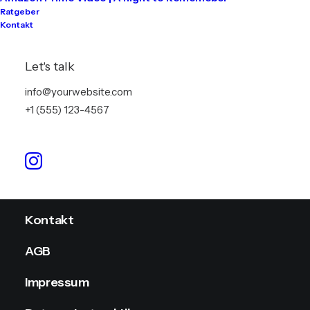
Ratgeber
Kontakt
Tontechnik
Lichttechnik
Let's talk
Videotechnik
info@yourwebsite.com
+1 (555) 123-4567
Stromversorgung
Info
Kontakt
AGB
Impressum