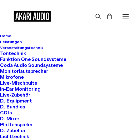
Home
Großes kündigt sich an
Leistungen
Veranstaltungstechnik
Tontechnik
Funktion One Soundsysteme
Coda Audio Soundsysteme
Hier bahnt sich etwas Großes an! Unser Shop ist in Arbeit und
Monitorlautsprecher
wird bald veröffentlicht!
Mikrofone
Live-Mischpulte
In-Ear Monitoring
Live-Zubehör
DJ Equipment
DJ Bundles
CDJs
DJ Mixer
Plattenspieler
DJ Zubehör
Get in touch
Lichttechnik