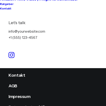
Ratgeber
Kontakt
Tontechnik
Lichttechnik
Let's talk
Videotechnik
info@yourwebsite.com
+1 (555) 123-4567
Stromversorgung
Info
Kontakt
AGB
Impressum