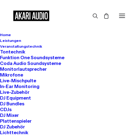
Home
Großes kündigt sich an
Leistungen
Veranstaltungstechnik
Tontechnik
Funktion One Soundsysteme
Coda Audio Soundsysteme
Hier bahnt sich etwas Großes an! Unser Shop ist in Arbeit und
Monitorlautsprecher
wird bald veröffentlicht!
Mikrofone
Live-Mischpulte
In-Ear Monitoring
Live-Zubehör
DJ Equipment
DJ Bundles
CDJs
DJ Mixer
Plattenspieler
DJ Zubehör
Get in touch
Lichttechnik