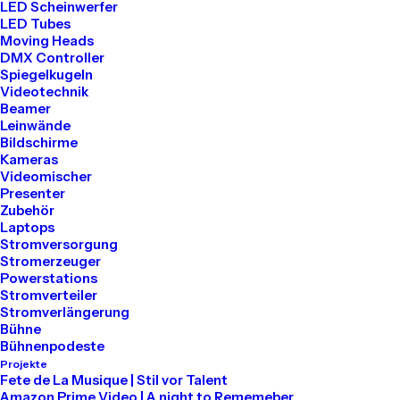
LED Scheinwerfer
LED Tubes
Tel: 030 2000 5441
Moving Heads
Mail: info@akari-audio.de
DMX Controller
Spiegelkugeln
Videotechnik
Beamer
Leinwände
Bildschirme
Kameras
Unser Standort
Videomischer
Presenter
Zubehör
Akari Events
Laptops
Stromversorgung
Stromerzeuger
Bessemerstraße 80
Powerstations
Stromverteiler
12013 Berlin
Stromverlängerung
Bühne
Bühnenpodeste
Projekte
Mieten
Fete de La Musique | Stil vor Talent
Amazon Prime Video | A night to Rememeber