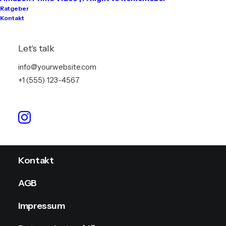
Ratgeber
Kontakt
Tontechnik
Lichttechnik
Let's talk
Videotechnik
info@yourwebsite.com
+1 (555) 123-4567
Stromversorgung
Info
Kontakt
AGB
Impressum