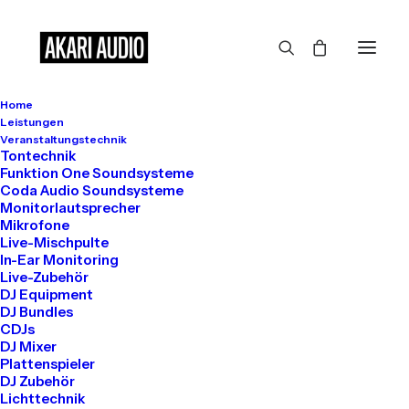
Home
Großes kündigt sich an
Leistungen
Veranstaltungstechnik
Tontechnik
Funktion One Soundsysteme
Coda Audio Soundsysteme
Hier bahnt sich etwas Großes an! Unser Shop ist in Arbeit und
Monitorlautsprecher
wird bald veröffentlicht!
Mikrofone
Live-Mischpulte
In-Ear Monitoring
Live-Zubehör
DJ Equipment
DJ Bundles
CDJs
DJ Mixer
Plattenspieler
DJ Zubehör
Get in touch
Lichttechnik