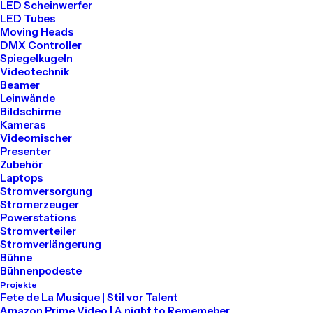
LED Scheinwerfer
LED Tubes
Tel: 030 2000 5441
Moving Heads
Mail: info@akari-audio.de
DMX Controller
Spiegelkugeln
Videotechnik
Beamer
Leinwände
Bildschirme
Kameras
Unser Standort
Videomischer
Presenter
Zubehör
Akari Events
Laptops
Stromversorgung
Stromerzeuger
Bessemerstraße 80
Powerstations
Stromverteiler
12013 Berlin
Stromverlängerung
Bühne
Bühnenpodeste
Projekte
Mieten
Fete de La Musique | Stil vor Talent
Amazon Prime Video | A night to Rememeber