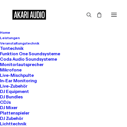
Home
Großes kündigt sich an
Leistungen
Veranstaltungstechnik
Tontechnik
Funktion One Soundsysteme
Coda Audio Soundsysteme
Hier bahnt sich etwas Großes an! Unser Shop ist in Arbeit und
Monitorlautsprecher
wird bald veröffentlicht!
Mikrofone
Live-Mischpulte
In-Ear Monitoring
Live-Zubehör
DJ Equipment
DJ Bundles
CDJs
DJ Mixer
Plattenspieler
DJ Zubehör
Get in touch
Lichttechnik