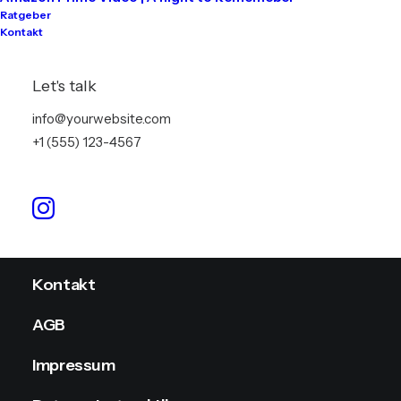
Ratgeber
Kontakt
Tontechnik
Lichttechnik
Let's talk
Videotechnik
info@yourwebsite.com
+1 (555) 123-4567
Stromversorgung
Info
Kontakt
AGB
Impressum