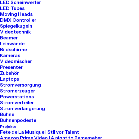
LED Scheinwerfer
LED Tubes
Tel: 030 2000 5441
Moving Heads
Mail: info@akari-audio.de
DMX Controller
Spiegelkugeln
Videotechnik
Beamer
Leinwände
Bildschirme
Kameras
Unser Standort
Videomischer
Presenter
Zubehör
Akari Events
Laptops
Stromversorgung
Stromerzeuger
Bessemerstraße 80
Powerstations
Stromverteiler
12013 Berlin
Stromverlängerung
Bühne
Bühnenpodeste
Projekte
Mieten
Fete de La Musique | Stil vor Talent
Amazon Prime Video | A night to Rememeber