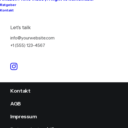
Ratgeber
Kontakt
Tontechnik
Lichttechnik
Let's talk
Videotechnik
info@yourwebsite.com
+1 (555) 123-4567
Stromversorgung
Info
Kontakt
AGB
Impressum