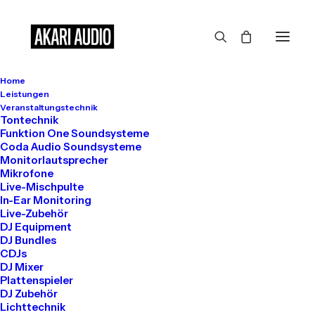
Home
Großes kündigt sich an
Leistungen
Veranstaltungstechnik
Tontechnik
Funktion One Soundsysteme
Coda Audio Soundsysteme
Hier bahnt sich etwas Großes an! Unser Shop ist in Arbeit und
Monitorlautsprecher
wird bald veröffentlicht!
Mikrofone
Live-Mischpulte
In-Ear Monitoring
Live-Zubehör
DJ Equipment
DJ Bundles
CDJs
DJ Mixer
Plattenspieler
DJ Zubehör
Get in touch
Lichttechnik