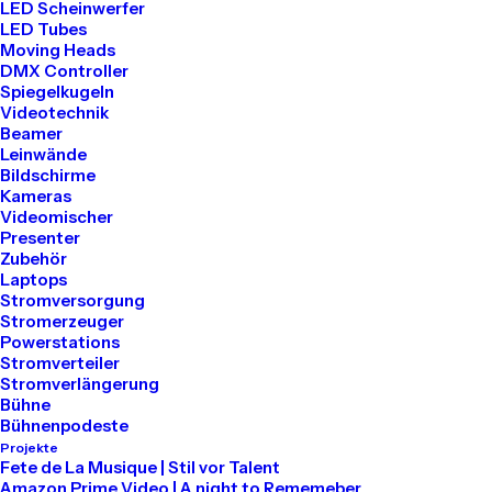
LED Scheinwerfer
LED Tubes
Tel: 030 2000 5441
Moving Heads
Mail: info@akari-audio.de
DMX Controller
Spiegelkugeln
Videotechnik
Beamer
Leinwände
Bildschirme
Kameras
Unser Standort
Videomischer
Presenter
Zubehör
Akari Events
Laptops
Stromversorgung
Stromerzeuger
Bessemerstraße 80
Powerstations
Stromverteiler
12013 Berlin
Stromverlängerung
Bühne
Bühnenpodeste
Projekte
Mieten
Fete de La Musique | Stil vor Talent
Amazon Prime Video | A night to Rememeber