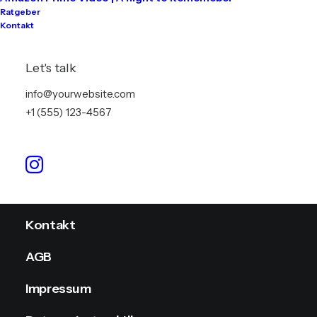
Ratgeber
Kontakt
Tontechnik
Lichttechnik
Let's talk
Videotechnik
info@yourwebsite.com
+1 (555) 123-4567
Stromversorgung
Info
Kontakt
AGB
Impressum