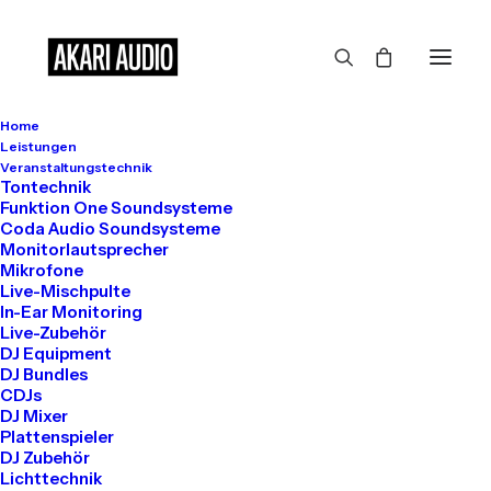
Home
Großes kündigt sich an
Leistungen
Veranstaltungstechnik
Tontechnik
Funktion One Soundsysteme
Coda Audio Soundsysteme
Hier bahnt sich etwas Großes an! Unser Shop ist in Arbeit und
Monitorlautsprecher
wird bald veröffentlicht!
Mikrofone
Live-Mischpulte
In-Ear Monitoring
Live-Zubehör
DJ Equipment
DJ Bundles
CDJs
DJ Mixer
Plattenspieler
DJ Zubehör
Get in touch
Lichttechnik