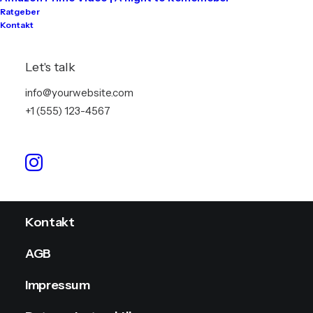
Ratgeber
Kontakt
Tontechnik
Lichttechnik
Let's talk
Videotechnik
info@yourwebsite.com
+1 (555) 123-4567
Stromversorgung
Info
Kontakt
AGB
Impressum