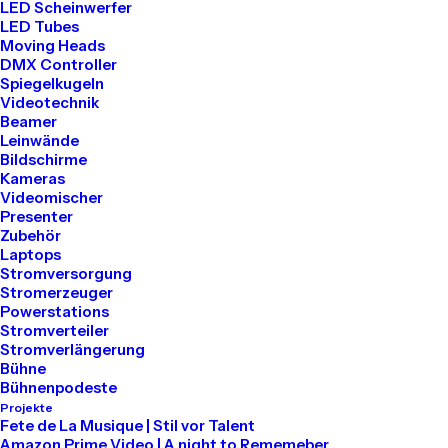
LED Scheinwerfer
LED Tubes
Tel: 030 2000 5441
Moving Heads
Mail: info@akari-audio.de
DMX Controller
Spiegelkugeln
Videotechnik
Beamer
Leinwände
Bildschirme
Kameras
Unser Standort
Videomischer
Presenter
Zubehör
Akari Events
Laptops
Stromversorgung
Stromerzeuger
Bessemerstraße 80
Powerstations
Stromverteiler
12013 Berlin
Stromverlängerung
Bühne
Bühnenpodeste
Projekte
Mieten
Fete de La Musique | Stil vor Talent
Amazon Prime Video | A night to Rememeber