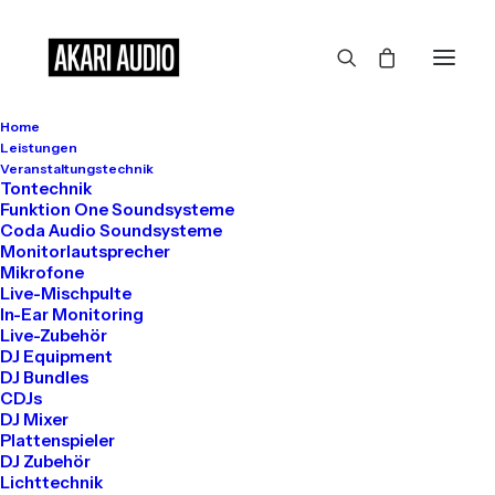
Home
Großes kündigt sich an
Leistungen
Veranstaltungstechnik
Tontechnik
Funktion One Soundsysteme
Coda Audio Soundsysteme
Hier bahnt sich etwas Großes an! Unser Shop ist in Arbeit und
Monitorlautsprecher
wird bald veröffentlicht!
Mikrofone
Live-Mischpulte
In-Ear Monitoring
Live-Zubehör
DJ Equipment
DJ Bundles
CDJs
DJ Mixer
Plattenspieler
DJ Zubehör
Get in touch
Lichttechnik