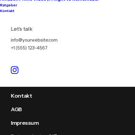
Ratgeber
Kontakt
Tontechnik
Lichttechnik
Let's talk
Videotechnik
info@yourwebsite.com
+1 (555) 123-4567
Stromversorgung
Info
Kontakt
AGB
Impressum