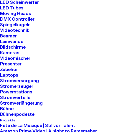
LED Scheinwerfer
LED Tubes
Tel: 030 2000 5441
Moving Heads
Mail: info@akari-audio.de
DMX Controller
Spiegelkugeln
Videotechnik
Beamer
Leinwände
Bildschirme
Kameras
Unser Standort
Videomischer
Presenter
Zubehör
Akari Events
Laptops
Stromversorgung
Stromerzeuger
Bessemerstraße 80
Powerstations
Stromverteiler
12013 Berlin
Stromverlängerung
Bühne
Bühnenpodeste
Projekte
Mieten
Fete de La Musique | Stil vor Talent
Amazon Prime Video | A night to Rememeber