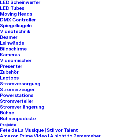
LED Scheinwerfer
LED Tubes
Tel: 030 2000 5441
Moving Heads
Mail: info@akari-audio.de
DMX Controller
Spiegelkugeln
Videotechnik
Beamer
Leinwände
Bildschirme
Kameras
Unser Standort
Videomischer
Presenter
Zubehör
Akari Events
Laptops
Stromversorgung
Stromerzeuger
Bessemerstraße 80
Powerstations
Stromverteiler
12013 Berlin
Stromverlängerung
Bühne
Bühnenpodeste
Projekte
Mieten
Fete de La Musique | Stil vor Talent
Amazon Prime Video | A night to Rememeber