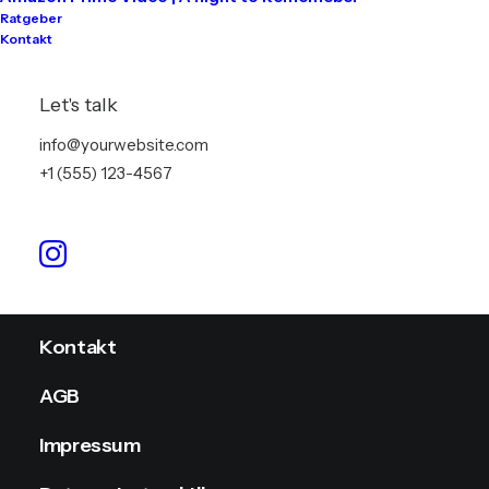
Ratgeber
Kontakt
Tontechnik
Lichttechnik
Let's talk
Videotechnik
info@yourwebsite.com
+1 (555) 123-4567
Stromversorgung
Info
Kontakt
AGB
Impressum