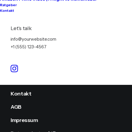
Ratgeber
Kontakt
Tontechnik
Lichttechnik
Let's talk
Videotechnik
info@yourwebsite.com
+1 (555) 123-4567
Stromversorgung
Info
Kontakt
AGB
Impressum