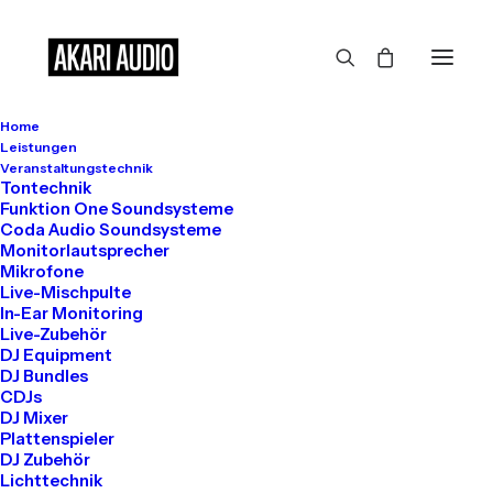
Home
Großes kündigt sich an
Leistungen
Veranstaltungstechnik
Tontechnik
Funktion One Soundsysteme
Coda Audio Soundsysteme
Hier bahnt sich etwas Großes an! Unser Shop ist in Arbeit und
Monitorlautsprecher
wird bald veröffentlicht!
Mikrofone
Live-Mischpulte
In-Ear Monitoring
Live-Zubehör
DJ Equipment
DJ Bundles
CDJs
DJ Mixer
Plattenspieler
DJ Zubehör
Get in touch
Lichttechnik