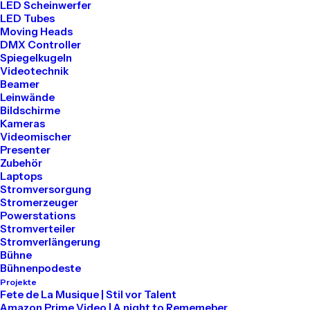
LED Scheinwerfer
LED Tubes
Tel: 030 2000 5441
Moving Heads
Mail: info@akari-audio.de
DMX Controller
Spiegelkugeln
Videotechnik
Beamer
Leinwände
Bildschirme
Kameras
Unser Standort
Videomischer
Presenter
Zubehör
Akari Events
Laptops
Stromversorgung
Stromerzeuger
Bessemerstraße 80
Powerstations
Stromverteiler
12013 Berlin
Stromverlängerung
Bühne
Bühnenpodeste
Projekte
Mieten
Fete de La Musique | Stil vor Talent
Amazon Prime Video | A night to Rememeber