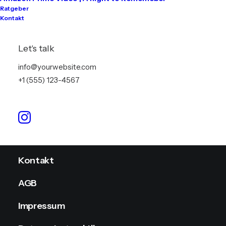
Ratgeber
Kontakt
Tontechnik
Lichttechnik
Let's talk
Videotechnik
info@yourwebsite.com
+1 (555) 123-4567
Stromversorgung
Info
Kontakt
AGB
Impressum