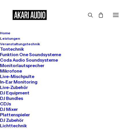
Home
Großes kündigt sich an
Leistungen
Veranstaltungstechnik
Tontechnik
Funktion One Soundsysteme
Coda Audio Soundsysteme
Hier bahnt sich etwas Großes an! Unser Shop ist in Arbeit und
Monitorlautsprecher
wird bald veröffentlicht!
Mikrofone
Live-Mischpulte
In-Ear Monitoring
Live-Zubehör
DJ Equipment
DJ Bundles
CDJs
DJ Mixer
Plattenspieler
DJ Zubehör
Get in touch
Lichttechnik