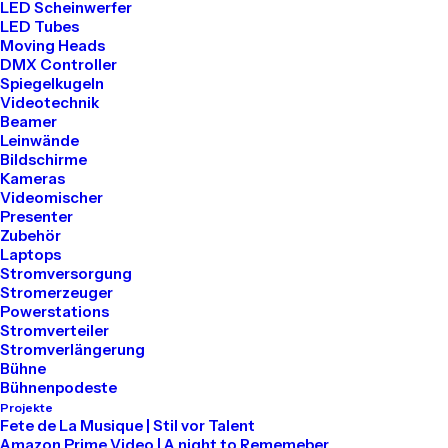
LED Scheinwerfer
LED Tubes
Tel: 030 2000 5441
Moving Heads
Mail: info@akari-audio.de
DMX Controller
Spiegelkugeln
Videotechnik
Beamer
Leinwände
Bildschirme
Kameras
Unser Standort
Videomischer
Presenter
Zubehör
Akari Events
Laptops
Stromversorgung
Stromerzeuger
Bessemerstraße 80
Powerstations
Stromverteiler
12013 Berlin
Stromverlängerung
Bühne
Bühnenpodeste
Projekte
Mieten
Fete de La Musique | Stil vor Talent
Amazon Prime Video | A night to Rememeber