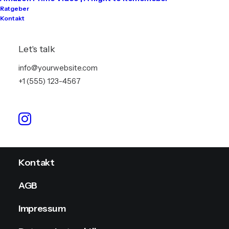
Ratgeber
Kontakt
Tontechnik
Lichttechnik
Let's talk
Videotechnik
info@yourwebsite.com
+1 (555) 123-4567
Stromversorgung
Info
Kontakt
AGB
Impressum