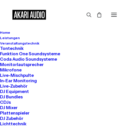
Home
Großes kündigt sich an
Leistungen
Veranstaltungstechnik
Tontechnik
Funktion One Soundsysteme
Coda Audio Soundsysteme
Hier bahnt sich etwas Großes an! Unser Shop ist in Arbeit und
Monitorlautsprecher
wird bald veröffentlicht!
Mikrofone
Live-Mischpulte
In-Ear Monitoring
Live-Zubehör
DJ Equipment
DJ Bundles
CDJs
DJ Mixer
Plattenspieler
DJ Zubehör
Get in touch
Lichttechnik