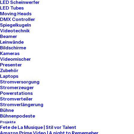
LED Scheinwerfer
LED Tubes
Tel: 030 2000 5441
Moving Heads
Mail: info@akari-audio.de
DMX Controller
Spiegelkugeln
Videotechnik
Beamer
Leinwände
Bildschirme
Kameras
Unser Standort
Videomischer
Presenter
Zubehör
Akari Events
Laptops
Stromversorgung
Stromerzeuger
Bessemerstraße 80
Powerstations
Stromverteiler
12013 Berlin
Stromverlängerung
Bühne
Bühnenpodeste
Projekte
Mieten
Fete de La Musique | Stil vor Talent
Amazon Prime Video | A night to Rememeber