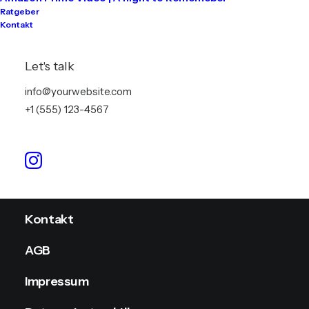
Ratgeber
Kontakt
Tontechnik
Lichttechnik
Let's talk
Videotechnik
info@yourwebsite.com
+1 (555) 123-4567
Stromversorgung
Info
Kontakt
AGB
Impressum