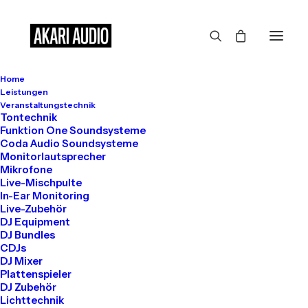
Home
Großes kündigt sich an
Leistungen
Veranstaltungstechnik
Tontechnik
Funktion One Soundsysteme
Coda Audio Soundsysteme
Hier bahnt sich etwas Großes an! Unser Shop ist in Arbeit und
Monitorlautsprecher
wird bald veröffentlicht!
Mikrofone
Live-Mischpulte
In-Ear Monitoring
Live-Zubehör
DJ Equipment
DJ Bundles
CDJs
DJ Mixer
Plattenspieler
DJ Zubehör
Get in touch
Lichttechnik