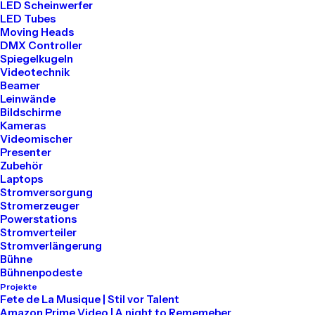
LED Scheinwerfer
LED Tubes
Tel: 030 2000 5441
Moving Heads
Mail: info@akari-audio.de
DMX Controller
Spiegelkugeln
Videotechnik
Beamer
Leinwände
Bildschirme
Kameras
Unser Standort
Videomischer
Presenter
Zubehör
Akari Events
Laptops
Stromversorgung
Stromerzeuger
Bessemerstraße 80
Powerstations
Stromverteiler
12013 Berlin
Stromverlängerung
Bühne
Bühnenpodeste
Projekte
Mieten
Fete de La Musique | Stil vor Talent
Amazon Prime Video | A night to Rememeber