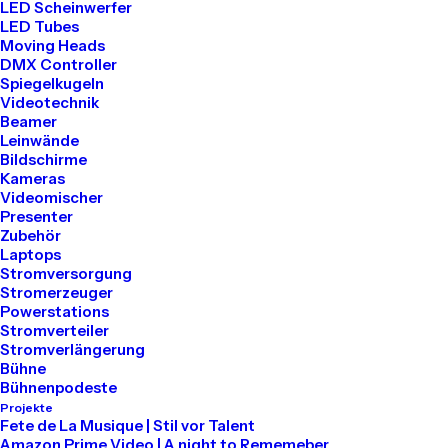
N26
LED Scheinwerfer
LED Tubes
Moving Heads
CSD Truck
DMX Controller
Spiegelkugeln
Videotechnik
Beamer
Leinwände
Bildschirme
Kameras
Videomischer
Presenter
Zubehör
Laptops
Stromversorgung
Stromerzeuger
Powerstations
Stromverteiler
Stromverlängerung
Bühne
Bühnenpodeste
Projekte
Fete de La Musique | Stil vor Talent
Amazon Prime Video | A night to Rememeber