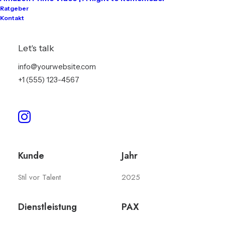
Ratgeber
Kontakt
Open Air für Stil vor
Let's talk
info@yourwebsite.com
Talent in Kreuzberg mit
+1 (555) 123-4567
Funktion One
Kunde
Jahr
Stil vor Talent
2025
Dienstleistung
PAX