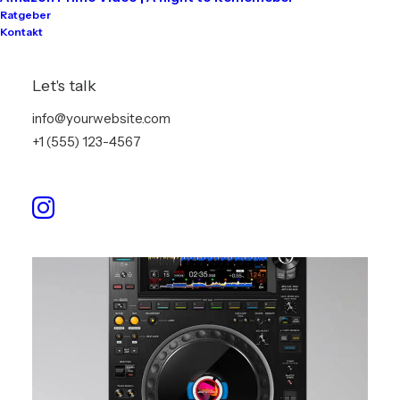
Ratgeber
Kontakt
In order to be irreplaceable one
Let's talk
must always be different
info@yourwebsite.com
+1 (555) 123-4567