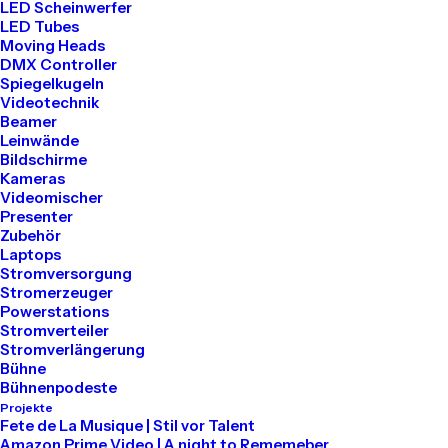
LED Scheinwerfer
LED Tubes
Moving Heads
DMX Controller
DISCOVER NOW
Spiegelkugeln
Videotechnik
Beamer
Leinwände
Bildschirme
Kameras
Videomischer
Presenter
Zubehör
Laptops
Stromversorgung
Stromerzeuger
Powerstations
Stromverteiler
Stromverlängerung
Bühne
Bühnenpodeste
Projekte
Fete de La Musique | Stil vor Talent
Amazon Prime Video | A night to Rememeber