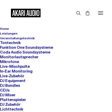
Home
Leistungen
Veranstaltungstechnik
Tontechnik
Funktion One Soundsysteme
Coda Audio Soundsysteme
Monitorlautsprecher
Mikrofone
Live-Mischpulte
In-Ear Monitoring
Live-Zubehör
DJ Equipment
DJ Bundles
CDJs
New
jackets
for
DJ Mixer
Plattenspieler
DJ Zubehör
the
modern
man
Lichttechnik