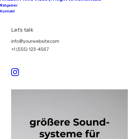
Ratgeber
Kontakt
Let's talk
info@yourwebsite.com
+1 (555) 123-4567
Coda Audio PA Anlage 06
€
2,000.00