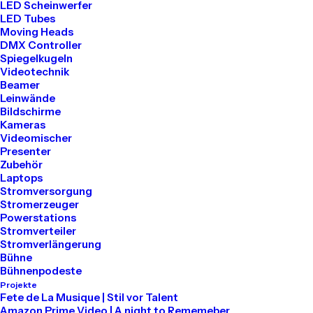
LED Scheinwerfer
LED Tubes
Moving Heads
DMX Controller
Spiegelkugeln
Videotechnik
Beamer
Leinwände
Pioneer CDJ 3000
Bildschirme
€
74.00
Kameras
Videomischer
Presenter
Zubehör
Laptops
Stromversorgung
Stromerzeuger
Powerstations
Stromverteiler
Stromverlängerung
Bühne
Bühnenpodeste
Projekte
Fete de La Musique | Stil vor Talent
Amazon Prime Video | A night to Rememeber