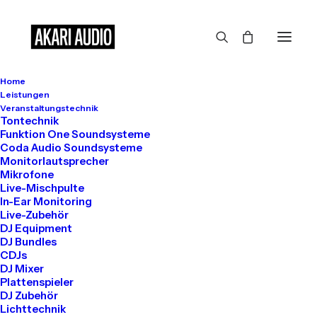
Home
Leistungen
Veranstaltungstechnik
Tontechnik
Shop Ajax
Funktion One Soundsysteme
Coda Audio Soundsysteme
Monitorlautsprecher
Mikrofone
Live-Mischpulte
In-Ear Monitoring
Live-Zubehör
DJ Equipment
DJ Bundles
Show filters
CDJs
DJ Mixer
Plattenspieler
DJ Zubehör
Lichttechnik