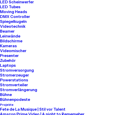
LED Scheinwerfer
LED Tubes
Moving Heads
DMX Controller
Spiegelkugeln
Videotechnik
Beamer
Leinwände
Pioneer CDJ 3000
Coda Audio PA
Bildschirme
Anlage 06
€
74.00
Kameras
€
2,000.00
Videomischer
Presenter
Zubehör
Laptops
Stromversorgung
Stromerzeuger
Powerstations
Stromverteiler
Stromverlängerung
Bühne
Bühnenpodeste
Projekte
Fete de La Musique | Stil vor Talent
Amazon Prime Video | A night to Rememeber