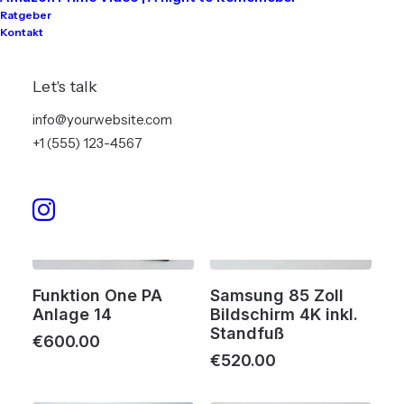
Funktion One PA
Coda Audio PA
Ratgeber
Anlage XXL (auf
Anlage 05
Kontakt
Anfrage)
€
800.00
€
990.00
Let's talk
info@yourwebsite.com
+1 (555) 123-4567
Funktion One PA
Samsung 85 Zoll
Anlage 14
Bildschirm 4K inkl.
Standfuß
€
600.00
€
520.00