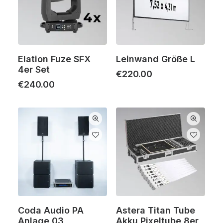
Elation Fuze SFX
Leinwand Größe L
4er Set
€
220.00
€
240.00
Coda Audio PA
Astera Titan Tube
Anlage 03
Akku Pixeltube 8er